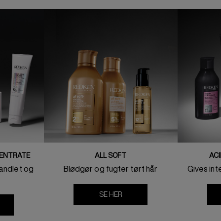
CENTRATE
ALL SOFT
ACI
andlet og
Blødgør og fugter tørt hår
Gives inte
SE HER