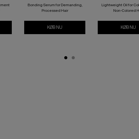
atment
Bonding Serum for Demanding,
Lightweight Oil for C
Processed Hair
Non-Colored H
IN TREATMENT
SOFT MOISTURE RESTORE LEAVE-IN
KØB NU
ACIDIC BONDING CONCENTRATE 24/7
KØB NU
A