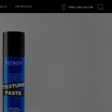
NELLE
OM REDKEN
FIND DIN SALON
search