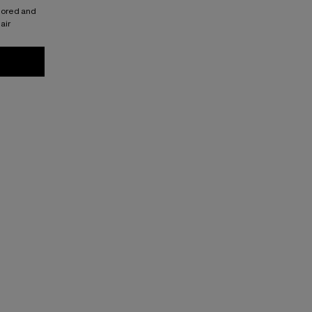
olored and
air
 NIGHT & DAY SERUM
CIDIC COLOR GLOSS NAKED GLOSS