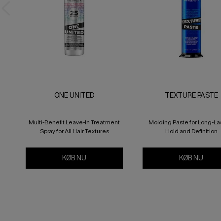
ONE UNITED
TEXTURE PASTE
Multi-Benefit Leave-In Treatment
Molding Paste for Long-La
Spray for All Hair Textures
Hold and Definition
KØB NU
ONE UNITED
KØB NU
TEXT