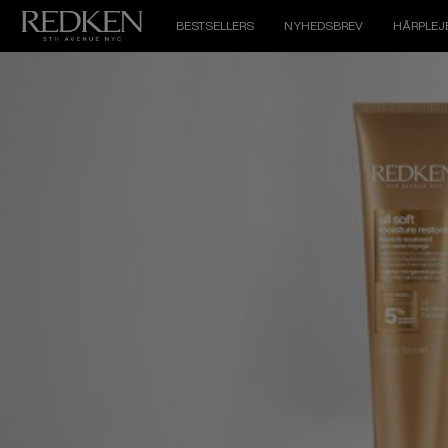
BESTSELLERS
NYHEDSBREV
HÅRPLEJ
Hjem
>
Bestsellers