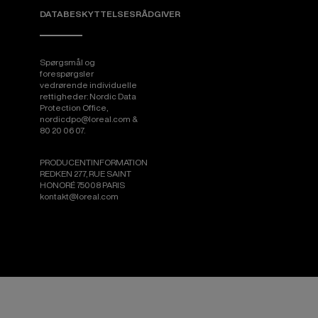
DATABESKYTTELSESRÅDGIVER
Spørgsmål og
forespørgsler
vedrørende individuelle
rettigheder: Nordic Data
Protection Office,
nordicdpo@loreal.com &
80 20 06 07.
PRODUCENTINFORMATION
REDKEN 277, RUE SAINT
HONORÉ 75008 PARIS
kontakt@loreal.com