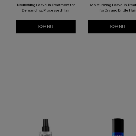
Nourishing Leave-In Treatment for
Moisturizing Leave-In Tre
Demanding, Processed Hair
for Dry and Brittle Hair
KØB NU
ACIDIC BONDING CONCENTRATE LEAVE-
KØB NU
ALL 