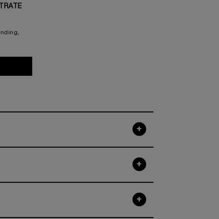
NTRATE
nding,
 Bonding Concentrate Shampoo