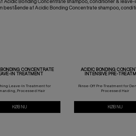
 Acidic Bonding Concentrate shampoo, conditioner & leave-i
 bestående af Acidic Bonding Concentrate shampoo, conditi
C BONDING CONCENTRATE
ACIDIC BONDING CONCE
EAVE-IN TREATMENT
INTENSIVE PRE-TREAT
hing Leave-In Treatment for
Rinse-Off Pre-Treatment for D
anding, Processed Hair
Processed Hair
Bandage Balm
KØB NU
Acidic Bonding Concentrate Leave-In Treatment
KØB NU
Acidic