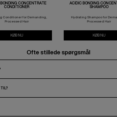
C BONDING CONCENTRATE
ACIDIC BONDING CONCE
CONDITIONER
SHAMPOO
ng Conditioner for Demanding,
Hydrating Shampoo for Dema
Processed Hair
Processed Hair
Night & Day Serum
KØB NU
Acidic Bonding Concentrate Conditioner
KØB NU
Acidic
Ofte stillede spørgsmål
?
TIL?