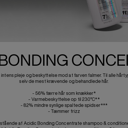
C BONDING CONCE
intens pleje og beskyttelse mod at farven falmer. Til alle hårt
selv de mest krævende og behandlede hår.
- 56% færre hår som knækker*
- Varmebeskyttelse op til 230°C**
- 82% mindre synlige spaltede spidser***
- Tæmmer frizz
stående af Acidic Bonding Concentrate shampoo & conditione