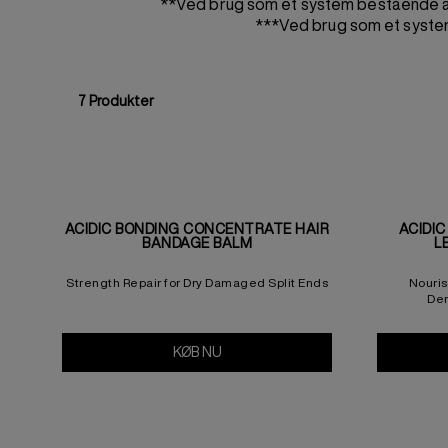
**Ved brug som et system bestående af
***Ved brug som et system
7
Produkter
ACIDIC BONDING CONCENTRATE HAIR
ACIDI
BANDAGE BALM
L
Strength Repair for Dry Damaged Split Ends
Nouris
Dem
KØB NU
Acidic Bonding Concentrate Hair 