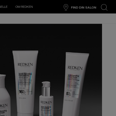
NELLE
OM REDKEN
FIND DIN SALON
search