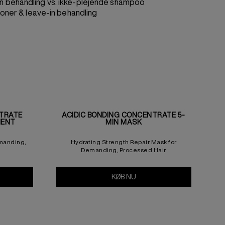
n behandling vs. ikke-plejende shampoo
oner & leave-in behandling
NTRATE
ACIDIC BONDING CONCENTRATE 5-
MENT
MIN MASK
emanding,
Hydrating Strength Repair Mask for
Demanding, Processed Hair
 Bonding Concentrate Intensive Pre-Treatment
KØB NU
Acidic Bonding Concentrat