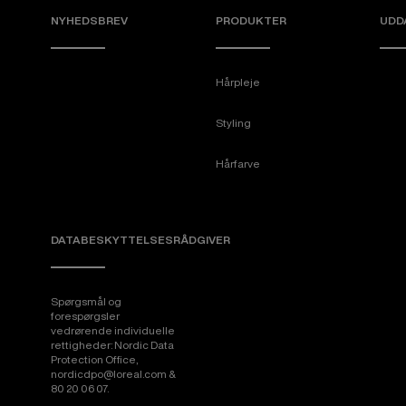
NYHEDSBREV
PRODUKTER
UDD
Hårpleje
Styling
Hårfarve
DATABESKYTTELSESRÅDGIVER
Spørgsmål og
forespørgsler
vedrørende individuelle
rettigheder: Nordic Data
Protection Office,
nordicdpo@loreal.com &
80 20 06 07.