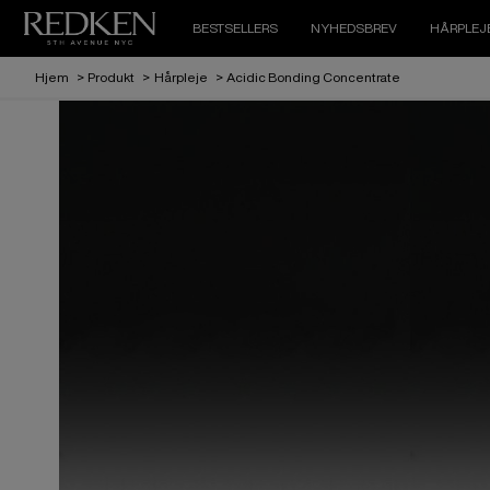
BESTSELLERS
NYHEDSBREV
HÅRPLEJ
Hjem
>
Produkt
>
Hårpleje
>
Acidic Bonding Concentrate