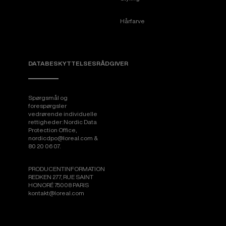
Hårfarve
DATABESKYTTELSESRÅDGIVER
Spørgsmål og
forespørgsler
vedrørende individuelle
rettigheder: Nordic Data
Protection Office,
nordicdpo@loreal.com &
80 20 06 07.
PRODUCENTINFORMATION
REDKEN 277, RUE SAINT
HONORÉ 75008 PARIS
kontakt@loreal.com