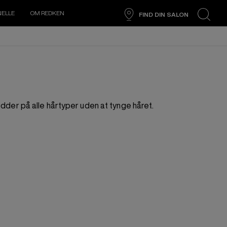
NELLE
OM REDKEN
FIND DIN SALON
search
der på alle hårtyper uden at tynge håret.