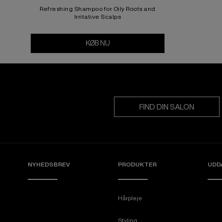
Refreshing Shampoo for Oily Roots and
Irritative Scalps
KØB NU
Amino Mint Shampoo
FIND DIN SALON
NYHEDSBREV
PRODUKTER
UDD
Hårpleje
Styling