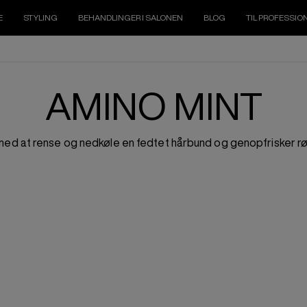
E
STYLING
BEHANDLINGER I SALONEN
BLOG
TIL PROFESSIO
AMINO MINT
d at rense og nedkøle en fedtet hårbund og genopfrisker rød