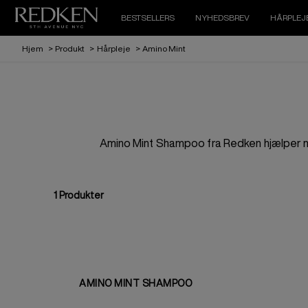
BESTSELLERS
NYHEDSBREV
HÅRPLEJ
Hjem
>
Produkt
>
Hårpleje
>
Amino Mint
Amino Mint Shampoo fra Redken hjælper me
1
Produkter
AMINO MINT SHAMPOO