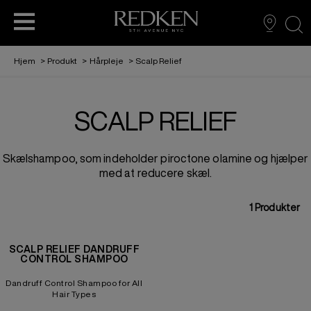
sea
Hjem
>
Produkt
>
Hårpleje
>
Scalp Relief
SCALP RELIEF
VORES HISTORIA
EDUCATION
HÅRFARVE
HÅRPLEJE
HÅRPLEJE
STYLING
Skælshampoo, som indeholder piroctone olamine og hjælper
AMBASSADØR: SABRINA CARPENTER
L'ORÉAL PARTNER SHOP
HÅRFARVE
med at reducere skæl.
1
Produkter
STYLING
SCALP RELIEF DANDRUFF
CONTROL SHAMPOO
REDKEN TRIBE
Dandruff Control Shampoo for All
Hair Types