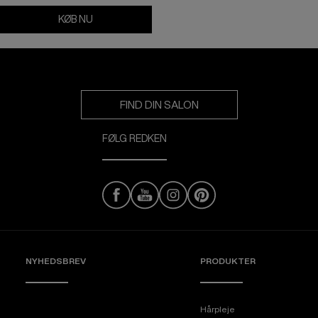
KØB NU
Scalp Relief Dandruff Control Shampoo
FIND DIN SALON
FØLG REDKEN
NYHEDSBREV
PRODUKTER
Hårpleje