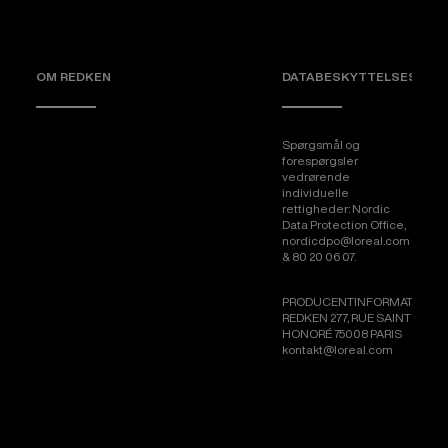
OM REDKEN
DATABESKYTTELSESRÅDG
Spørgsmål og
forespørgsler
vedrørende
individuelle
rettigheder: Nordic
Data Protection Office,
nordicdpo@loreal.com
& 80 20 06 07.
PRODUCENTINFORMATION
REDKEN 277, RUE SAINT
HONORÉ 75008 PARIS
kontakt@loreal.com